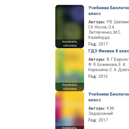
Учебники Биологи
класс
Авторы:
Р.В. Шаламо
Г.А. Носов, О.А.
Литовченко, М.С.
Калиберда
показать
Год:
2017
обложку
ГДЗ Физика 8 кла
Авторы:
В. Г. Барьях
Ф. Я. Божинова, Е. А.
Кирюхина, С. А. Довг
Год:
2016
показать
обложку
Учебники Биологи
класс
Авторы:
К.М.
Задорожний
Год:
2017
показать