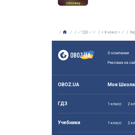
обложку
✅ ГДЗ ✅
⚡ 8 класс ⚡
Ук
О компании
Реклама на са
OBOZ.UA
Моя Школа
ГДЗ
1 класс
2 к
Учебники
1 класс
2 к