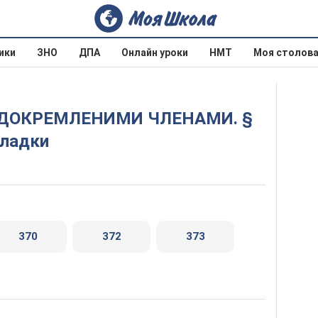
ики
ЗНО
ДПА
Онлайн уроки
НМТ
Моя столов
кладки
370
372
373