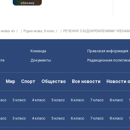
обложку
р мова ✍
Рідна мова, 8 клас
РЕЧЕННЯ З ВІДОКРЕМЛЕНИМИ ЧЛЕНАМ
Команда
Правовая информация
йте
Документы
Редакционная политика
Мир
Спорт
Общество
Все новости
Новости 
ласс
3 класс
4 класс
5 класс
6 класс
7 класс
8 класс
ласс
3 класс
4 класс
5 класс
6 класс
7 класс
8 класс