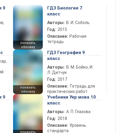
я 9
ГДЗ Биология 7
класс
в,
Авторы:
В. И. Соболь
Год:
2015
Описание:
Рабочая
тетрадь
показать
обложку
сс
ГДЗ География 9
класс
тар,
Авторы:
В. М. Бойко, И.
ий
Л. Дитчук
Год:
2017
Описание:
Тетрадь для
показать
практических работ
обложку
я 9
Учебники Укр мова 10
класс
Авторы:
А. П. Глазова
Год:
2018
Описание:
Уровень
стандарта
показать