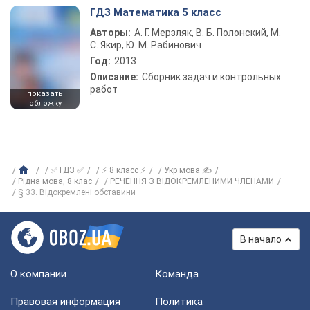
ГДЗ Математика 5 класс
Авторы:
А. Г. Мерзляк, В. Б. Полонский, М.
С. Якир, Ю. М. Рабинович
Год:
2013
Описание:
Сборник задач и контрольных
работ
показать
обложку
✅ ГДЗ ✅
⚡ 8 класс ⚡
Укр мова ✍
Рідна мова, 8 клас
РЕЧЕННЯ З ВІДОКРЕМЛЕНИМИ ЧЛЕНАМИ
§ 33. Відокремлені обставини
В начало
О компании
Команда
Правовая информация
Политика