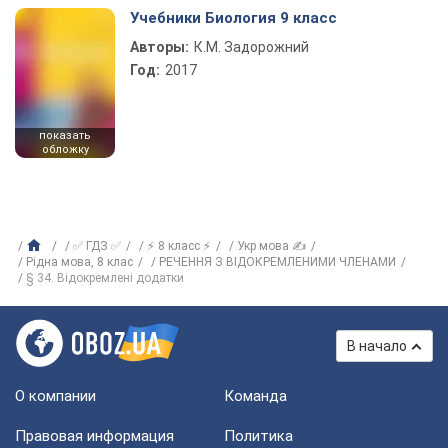
Учебники Биология 9 класс
Авторы:
К.М. Задорожний
Год:
2017
показать
обложку
✅ ГДЗ ✅
⚡ 8 класс ⚡
Укр мова ✍
Рідна мова, 8 клас
РЕЧЕННЯ З ВІДОКРЕМЛЕНИМИ ЧЛЕНАМИ
§ 34. Відокремлені додатки
В начало
О компании
Команда
Правовая информация
Политика