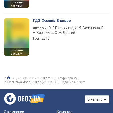
показать
обложку
ГДЗ Физика 8 класс
Авторы:
В. Г. Барьяхтар, Ф. Я. Божинова, Е.
А. Кирюхина, С. А. Довгий
Год:
2016
показать
обложку
✅ ГДЗ ✅
⚡ 8 класс ⚡
Укр мова ✍
Українська мова, 8 клас (2011 р.)
Задание 411-432
В начало
О компании
Команда