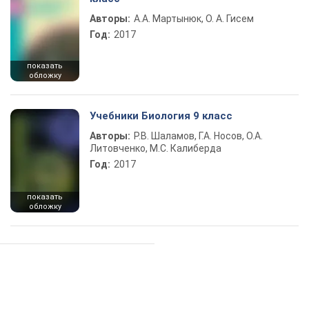
Авторы:
А.А. Мартынюк, О. А. Гисем
Год:
2017
показать
обложку
Учебники Биология 9 класс
Авторы:
Р.В. Шаламов, Г.А. Носов, О.А.
Литовченко, М.С. Калиберда
Год:
2017
показать
обложку