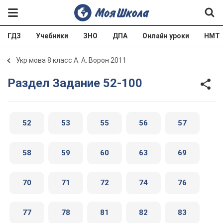
ГДЗ
Учебники
ЗНО
ДПА
Онлайн уроки
НМТ
Укр мова 8 класс А. А. Ворон 2011
Раздел Задание 52-100
52
53
55
56
57
58
59
60
63
69
70
71
72
74
76
77
78
81
82
83