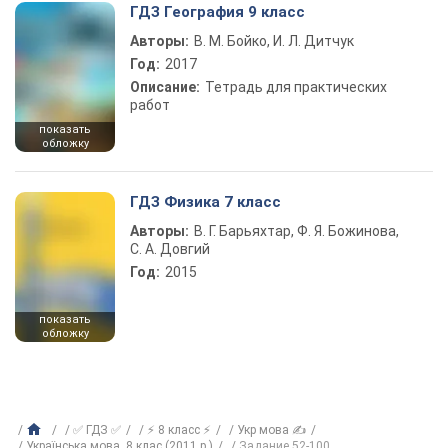
ГДЗ География 9 класс
Авторы:
В. М. Бойко, И. Л. Дитчук
Год:
2017
Описание:
Тетрадь для практических
работ
показать
обложку
ГДЗ Физика 7 класс
Авторы:
В. Г. Барьяхтар, Ф. Я. Божинова,
С. А. Довгий
Год:
2015
показать
обложку
✅ ГДЗ ✅
⚡ 8 класс ⚡
Укр мова ✍
Українська мова, 8 клас (2011 р.)
Задание 52-100