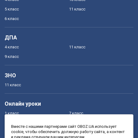
5 класс
11 класс
6 класс
ДПА
4 класс
11 класс
9 класс
ЗНО
11 класс
Онлайн уроки
1 класс
7 класс
2 класс
8 класс
Вместе с нашими партнерами сайт OBOZ.UA использует
cookie, чтобы обеспечить должную работу сайта, а контент
3 класс
9 класс
и реклама отвечали вашим интересам.