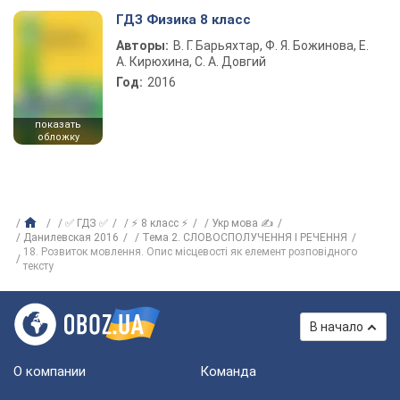
ГДЗ Физика 8 класс
Авторы:
В. Г. Барьяхтар, Ф. Я. Божинова, Е.
А. Кирюхина, С. А. Довгий
Год:
2016
показать
обложку
✅ ГДЗ ✅
⚡ 8 класс ⚡
Укр мова ✍
Данилевская 2016
Тема 2. СЛОВОСПОЛУЧЕННЯ І РЕЧЕННЯ
18. Розвиток мовлення. Опис місцевості як елемент розповідного
тексту
В начало
О компании
Команда