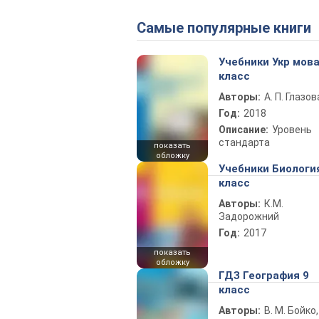
Самые популярные книги
Учебники Укр мова
класс
Авторы:
А. П. Глазов
Год:
2018
Описание:
Уровень
стандарта
показать
обложку
Учебники Биологи
класс
Авторы:
К.М.
Задорожний
Год:
2017
показать
обложку
ГДЗ География 9
класс
Авторы:
В. М. Бойко,