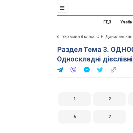
ГДЗ
Учебн
Укр мова 8 класс О. Н. Данилевская
Раздел Тема 3. ОДНОСКЛАДНІ РЕЧЕННЯ. 29.
Односкладні дієслівні
1
2
6
7