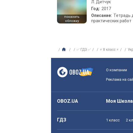
Л. Дитчук
Год:
2017
Описание:
Тетрадь 
показать
практических работ
обложку
✅ ГДЗ ✅
⚡ 8 класс ⚡
Ук
О компании
Реклама на са
OBOZ.UA
Моя Школа
ГДЗ
1 класс
2 к