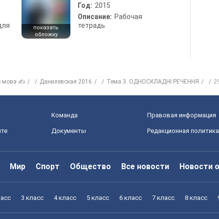
Год:
2015
Описание:
Рабочая
для
тетрадь
показать
обложку
р мова ✍
Данилевская 2016
Тема 3. ОДНОСКЛАДНІ РЕЧЕННЯ
2
Команда
Правовая информация
йте
Документы
Редакционная политика
Мир
Спорт
Общество
Все новости
Новости 
ласс
3 класс
4 класс
5 класс
6 класс
7 класс
8 класс