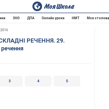
ики
ЗНО
ДПА
Онлайн уроки
НМТ
Моя столов
 2016
 речення
3
4
5