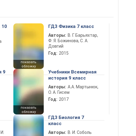
 10
ГДЗ Физика 7 класс
Авторы:
В. Г. Барьяхтар,
Ф. Я. Божинова, С. А.
а
Довгий
Год:
2015
показать
обложку
я 9
Учебники Всемирная
история 9 класс
Авторы:
А.А. Мартынюк,
О. А. Гисем
Год:
2017
показать
обложку
ГДЗ Биология 7
класс
 И.
Авторы:
В. И. Соболь