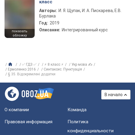
класс
Авторы:
И. Я. Щупак, И. А. Пискарева, Е.В.
Бурлака
Год:
2019
Описание:
Интегрированный курс
показать
обложку
✅ ГДЗ ✅
⚡ 8 класс ⚡
Укр мова ✍
Ермоленко 2016
Синтаксис. Пунктуація
§ 35. Відокремлені додатки
В начало
О компании
Команда
Правовая информация
Политика
конфиденциальности