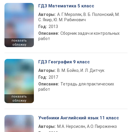
ГДЗ Математика 5 класс
Авторы:
А. Г. Мерзляк, В. Б. Полонский, М.
С. Якир, Ю. М. Рабинович
Год:
2013
Описание:
Сборник задач и контрольных
работ
показать
обложку
ГДЗ География 9 класс
Авторы:
В. М. Бойко, И. Л. Дитчук
Год:
2017
Описание:
Тетрадь для практических
работ
показать
обложку
Учебники Английский язык 11 класс
Авторы:
М.А. Нерсисян, А.О. Пироженко