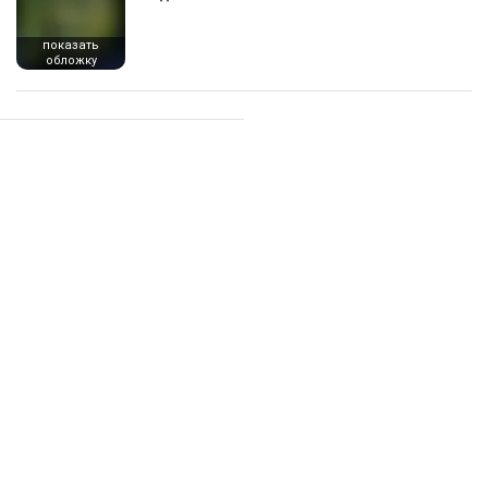
показать
обложку