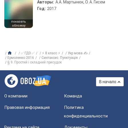
Авторы:
А.А. Мартынюк, О. А. Гисем
Год:
2017
показать
обложку
✅ ГДЗ ✅
⚡ 8 класс ⚡
Укр мова ✍
Ермоленко 2016
Синтаксис. Пунктуація
§ 9. Простий і складний присудок
В начало
О компании
Команда
Правовая информация
Политика
конфиденциальности
Реклама на сайте
Документы