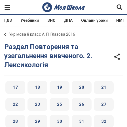
ГДЗ
Учебники
ЗНО
ДПА
Онлайн уроки
НМТ
Укр мова 8 класс А. П. Глазова 2016
Раздел Повторення та
узагальнення вивченого. 2.
Лексикологія
17
18
19
20
21
22
23
25
26
27
28
29
30
31
32