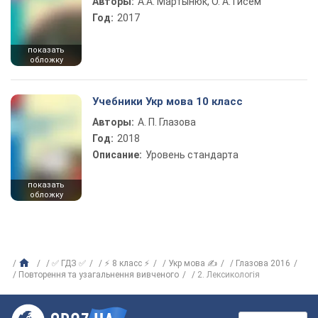
Авторы:
А.А. Мартынюк, О. А. Гисем
Год:
2017
показать
обложку
Учебники Укр мова 10 класс
Авторы:
А. П. Глазова
Год:
2018
Описание:
Уровень стандарта
показать
обложку
✅ ГДЗ ✅
⚡ 8 класс ⚡
Укр мова ✍
Глазова 2016
Повторення та узагальнення вивченого
2. Лексикологія