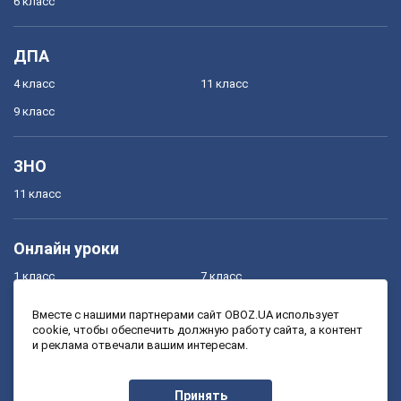
6 класс
ДПА
4 класс
11 класс
9 класс
ЗНО
11 класс
Онлайн уроки
1 класс
7 класс
2 класс
8 класс
Вместе с нашими партнерами сайт OBOZ.UA использует
cookie, чтобы обеспечить должную работу сайта, а контент
3 класс
9 класс
и реклама отвечали вашим интересам.
4 класс
10 класс
5 класс
11 класс
Принять