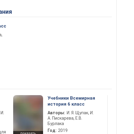
ания
асс
а,
Учебники Всемирная
история 6 класс
 И.
Авторы:
И. Я. Щупак, И.
А. Пискарева, Е.В.
Бурлака
Год:
2019
для
показать