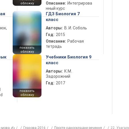
Описание:
Интегрирова
обложку
нный курс
ная
ГДЗ Биология 7
класс
нюк,
Авторы:
В. И. Соболь
Год:
2015
Описание:
Рабочая
тетрадь
показать
обложку
зык
Учебники Биология 9
класс
Авторы:
К.М.
Задорожний
Год:
2017
d
показать
nd
обложку
р мова ✍
Глазова 2016
Просте односкладне речення
22. Узагал