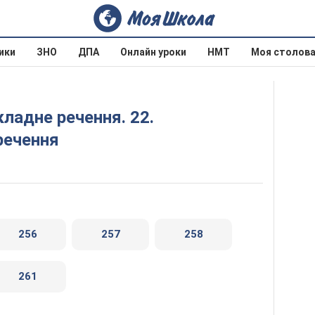
ики
ЗНО
ДПА
Онлайн уроки
НМТ
Моя столов
речення
256
257
258
261