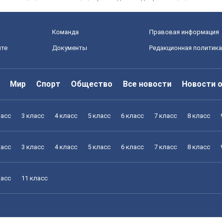
Команда
Правовая информация
йте
Документы
Редакционная политика
Мир
Спорт
Общество
Все новости
Новости 
ласс
3 класс
4 класс
5 класс
6 класс
7 класс
8 класс
ласс
3 класс
4 класс
5 класс
6 класс
7 класс
8 класс
ласс
11 класс