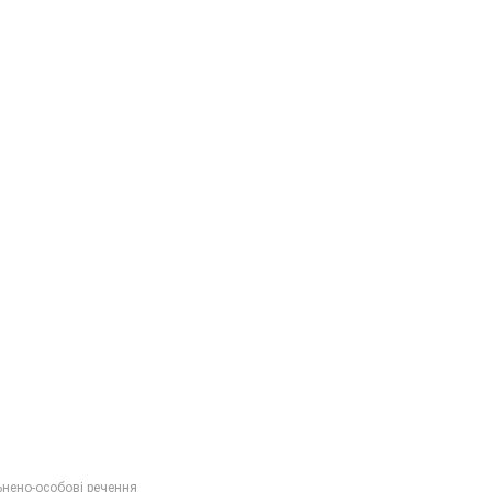
ьнено-особові речення