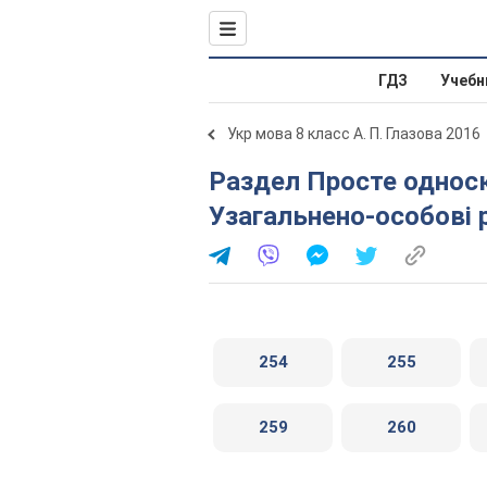
ГДЗ
Учебн
Укр мова 8 класс А. П. Глазова 2016
Раздел Просте односкладне речення. 22.
Узагальнено-особові 
254
255
259
260