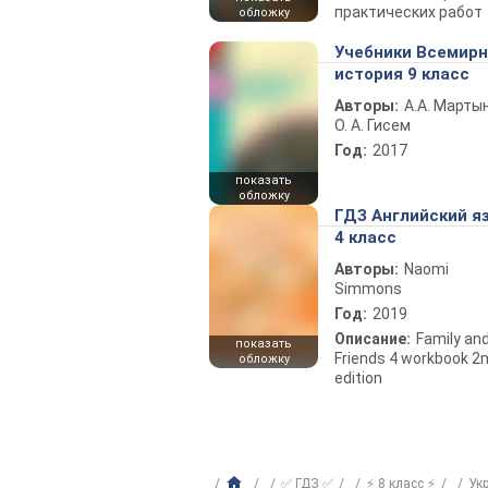
практических работ
обложку
Учебники Всемир
история 9 класс
Авторы:
А.А. Марты
О. А. Гисем
Год:
2017
показать
обложку
ГДЗ Английский я
4 класс
Авторы:
Naomi
Simmons
Год:
2019
Описание:
Family an
показать
Friends 4 workbook 2
обложку
edition
✅ ГДЗ ✅
⚡ 8 класс ⚡
Ук