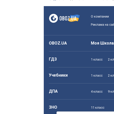
О компании
Реклама на са
OBOZ.UA
Моя Школа
ГДЗ
1 класс
2 к
Учебники
1 класс
2 к
ДПА
4 класс
9 к
ЗНО
11 класс