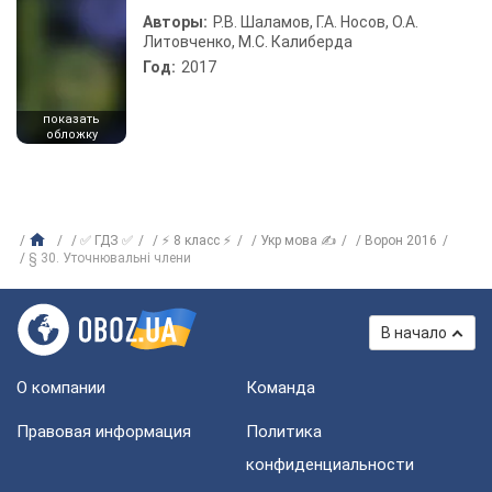
Авторы:
Р.В. Шаламов, Г.А. Носов, О.А.
Литовченко, М.С. Калиберда
Год:
2017
показать
обложку
✅ ГДЗ ✅
⚡ 8 класс ⚡
Укр мова ✍
Ворон 2016
§ 30. Уточнювальні члени
В начало
О компании
Команда
Правовая информация
Политика
конфиденциальности