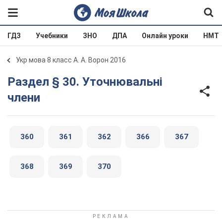
ГДЗ
Учебники
ЗНО
ДПА
Онлайн уроки
НМТ
Укр мова 8 класс А. А. Ворон 2016
Раздел § 30. Уточнювальні
члени
360
361
362
366
367
368
369
370