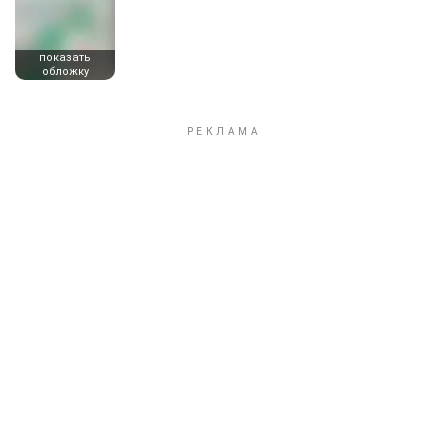
показать
обложку