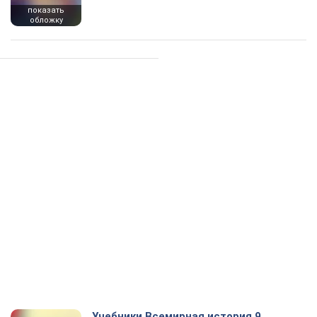
показать
обложку
Учебники Всемирная история 9