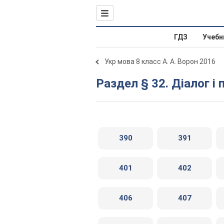
ГДЗ
Учебн
Укр мова 8 класс А. А. Ворон 2016
Раздел § 32. Діалог і 
390
391
401
402
406
407