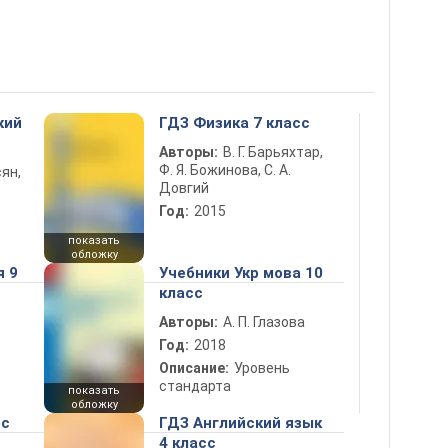
кий
ГДЗ Физика 7 класс
Авторы:
В. Г. Барьяхтар,
Ф. Я. Божинова, С. А.
ян,
Довгий
Год:
2015
показать
обложку
я 9
Учебники Укр мова 10
класс
Авторы:
А. П. Глазова
Год:
2018
Описание:
Уровень
стандарта
показать
обложку
сс
ГДЗ Английский язык
4 класс