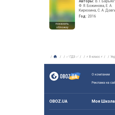
Авторы:
В. Г. Барьях
Ф. Я. Божинова, Е. А.
Кирюхина, С. А. Довг
Год:
2016
показать
обложку
✅ ГДЗ ✅
⚡ 8 класс ⚡
Ук
О компании
Реклама на са
OBOZ.UA
Моя Школа