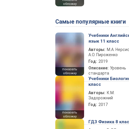
обложку
Самые популярные книги
Учебники Английс
язык 11 класс
Авторы:
М.А. Нерсис
А.О. Пироженко
Год:
2019
Описание:
Уровень
показать
стандарта
обложку
Учебники Биологи
класс
Авторы:
К.М.
Задорожний
Год:
2017
показать
обложку
ГДЗ Физика 8 кла