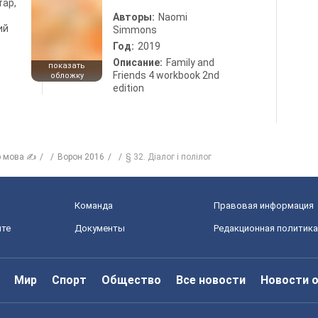
тар,
Авторы:
Naomi
ий
Simmons
Год:
2019
Описание:
Family and
показать
Friends 4 workbook 2nd
обложку
edition
р мова ✍
Ворон 2016
§ 32. Діалог і полілог
Команда
Правовая информация
йте
Документы
Редакционная политика
Мир
Спорт
Общество
Все новости
Новости 