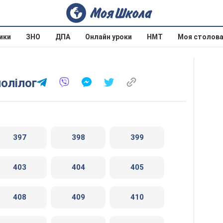
ики
ЗНО
ДПА
Онлайн уроки
НМТ
Моя столов
полілог
397
398
399
403
404
405
408
409
410