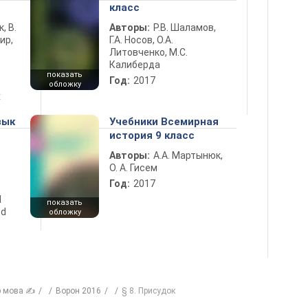
класс
к, В.
Авторы:
Р.В. Шаламов,
ир,
Г.А. Носов, О.А.
Литовченко, М.С.
Калиберда
показать
Год:
2017
обложку
х
зык
Учебники Всемирная
история 9 класс
Авторы:
А.А. Мартынюк,
О. А. Гисем
Год:
2017
d
показать
nd
обложку
р мова ✍
Ворон 2016
§ 8. Присудок