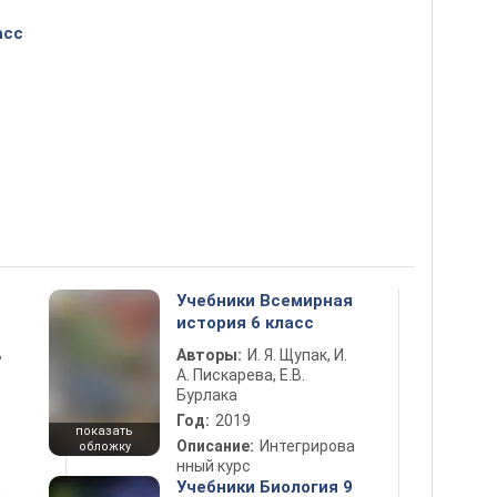
асс
Учебники Всемирная
история 6 класс
ь
Авторы:
И. Я. Щупак, И.
А. Пискарева, Е.В.
Бурлака
Год:
2019
показать
Описание:
Интегрирова
обложку
нный курс
5
Учебники Биология 9