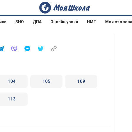
ики
ЗНО
ДПА
Онлайн уроки
НМТ
Моя столов
104
105
109
113