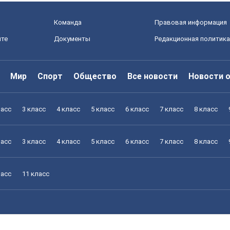
Команда
Правовая информация
йте
Документы
Редакционная политика
Мир
Спорт
Общество
Все новости
Новости 
ласс
3 класс
4 класс
5 класс
6 класс
7 класс
8 класс
ласс
3 класс
4 класс
5 класс
6 класс
7 класс
8 класс
ласс
11 класс