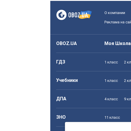
О компании
Реклама на са
OBOZ.UA
Моя Школа
ГДЗ
1 класс
2 к
Учебники
1 класс
2 к
ДПА
4 класс
9 к
ЗНО
11 класс