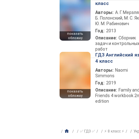
класс
Авторы:
А. Г. Мерзля
Б. Полонский, М. С. Як
Ю. М. Рабинович
Год:
2013
показать
Описание:
Сборник
обложку
задач и контрольны
работ
ГДЗ Английский я
4 класс
Авторы:
Naomi
Simmons
Год:
2019
Описание:
Family an
показать
Friends 4 workbook 2
обложку
edition
✅ ГДЗ ✅
⚡ 8 класс ⚡
Ук