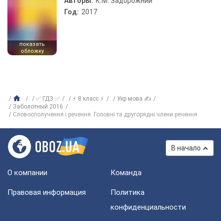
Авторы:
К.М. Задорожний
Год:
2017
показать
обложку
✅ ГДЗ ✅
⚡ 8 класс ⚡
Укр мова ✍
Заболотный 2016
Словосполучення і речення. Головні та другорядні члени речення
В начало
О компании
Команда
Правовая информация
Политика
конфиденциальности