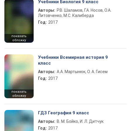
Учебники Биология 9 класс
Авторы:
Р.В. Шаламов, Г.А. Носов, О.А.
Литовченко, М.С. Калиберда
Год:
2017
показать
обложку
Учебники Всемирная история 9
класс
Авторы:
А.А. Мартынюк, О. А. Гисем
Год:
2017
показать
обложку
ГДЗ География 9 класс
Авторы:
В. М. Бойко, И. Л. Дитчук
Год:
2017