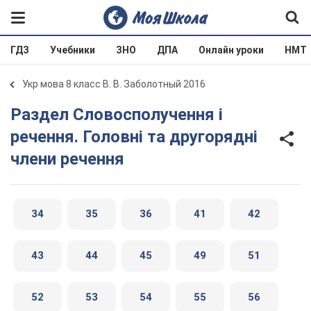
ГДЗ
Учебники
ЗНО
ДПА
Онлайн уроки
НМТ
Укр мова 8 класс В. В. Заболотный 2016
Раздел Словосполучення і
речення. Головні та другорядні
члени речення
34
35
36
41
42
43
44
45
49
51
52
53
54
55
56