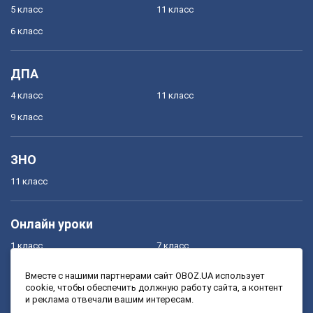
5 класс
11 класс
6 класс
ДПА
4 класс
11 класс
9 класс
ЗНО
11 класс
Онлайн уроки
1 класс
7 класс
2 класс
8 класс
Вместе с нашими партнерами сайт OBOZ.UA использует
cookie, чтобы обеспечить должную работу сайта, а контент
3 класс
9 класс
и реклама отвечали вашим интересам.
4 класс
10 класс