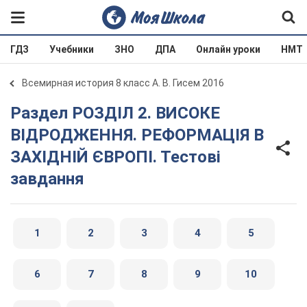
ГДЗ
Учебники
ЗНО
ДПА
Онлайн уроки
НМТ
Всемирная история 8 класс А. В. Гисем 2016
Раздел РОЗДІЛ 2. ВИСОКЕ
ВІДРОДЖЕННЯ. РЕФОРМАЦІЯ В
ЗАХІДНІЙ ЄВРОПІ. Тестові
завдання
1
2
3
4
5
6
7
8
9
10