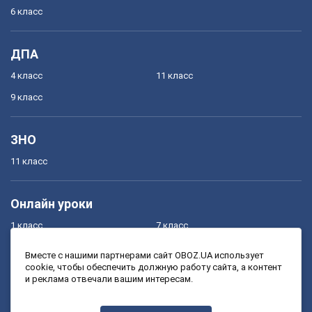
6 класс
ДПА
4 класс
11 класс
9 класс
ЗНО
11 класс
Онлайн уроки
1 класс
7 класс
2 класс
8 класс
Вместе с нашими партнерами сайт OBOZ.UA использует
cookie, чтобы обеспечить должную работу сайта, а контент
3 класс
9 класс
и реклама отвечали вашим интересам.
4 класс
10 класс
5 класс
11 класс