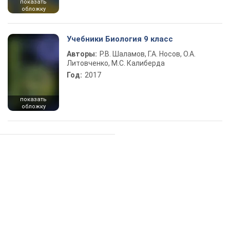
показать
обложку
Учебники Биология 9 класс
Авторы:
Р.В. Шаламов, Г.А. Носов, О.А.
Литовченко, М.С. Калиберда
Год:
2017
показать
обложку