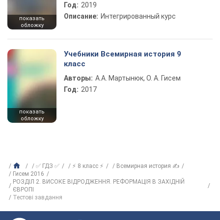
Год:
2019
Описание:
Интегрированный курс
показать
обложку
Учебники Всемирная история 9
класс
Авторы:
А.А. Мартынюк, О. А. Гисем
Год:
2017
показать
обложку
✅ ГДЗ ✅
⚡ 8 класс ⚡
Всемирная история ✍
Гисем 2016
РОЗДІЛ 2. ВИСОКЕ ВІДРОДЖЕННЯ. РЕФОРМАЦІЯ В ЗАХІДНІЙ
ЄВРОПІ
Тестові завдання