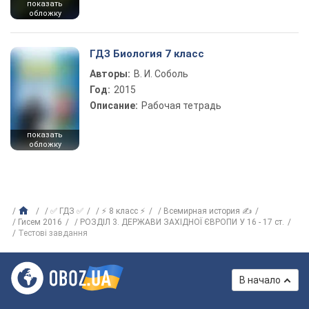
показать
обложку
ГДЗ Биология 7 класс
Авторы:
В. И. Соболь
Год:
2015
Описание:
Рабочая тетрадь
показать
обложку
✅ ГДЗ ✅
⚡ 8 класс ⚡
Всемирная история ✍
Гисем 2016
РОЗДІЛ 3. ДЕРЖАВИ ЗАХІДНОЇ ЄВРОПИ У 16 - 17 ст.
Тестові завдання
В начало