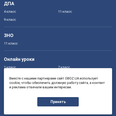
ДПА
4 класс
11 класс
9 класс
ЗНО
11 класс
Онлайн уроки
1 класс
7 класс
2 класс
8 класс
Вместе с нашими партнерами сайт OBOZ.UA использует
cookie, чтобы обеспечить должную работу сайта, а контент
3 класс
9 класс
и реклама отвечали вашим интересам.
4 класс
10 класс
5 класс
11 класс
Принять
6 класс