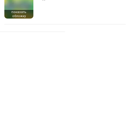
показать
обложку