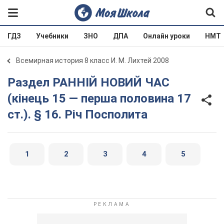
ГДЗ
Учебники
ЗНО
ДПА
Онлайн уроки
НМТ
Всемирная история 8 класс И. М. Лихтей 2008
Раздел РАННІЙ НОВИЙ ЧАС
(кінець 15 — перша половина 17
ст.). § 16. Річ Посполита
1
2
3
4
5