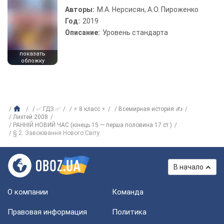
Авторы:
М.А. Нерсисян, А.О. Пироженко
Год:
2019
Описание:
Уровень стандарта
показать
обложку
✅ ГДЗ ✅
⚡ 8 класс ⚡
Всемирная история ✍
Лихтей 2008
РАННІЙ НОВИЙ ЧАС (кінець 15 — перша половина 17 ст.)
§ 2. Завоювання Нового Світу
В начало
О компании
Команда
Правовая информация
Политика