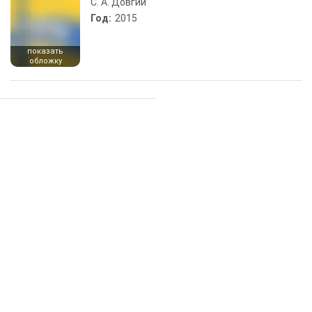
С. А. Довгий
Год:
2015
показать
обложку