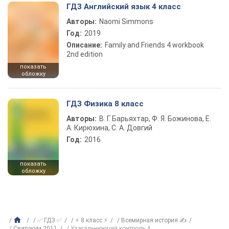
ГДЗ Английский язык 4 класс
Авторы:
Naomi Simmons
Год:
2019
Описание:
Family and Friends 4 workbook
2nd edition
показать
обложку
ГДЗ Физика 8 класс
Авторы:
В. Г. Барьяхтар, Ф. Я. Божинова, Е.
А. Кирюхина, С. А. Довгий
Год:
2016
показать
обложку
✅ ГДЗ ✅
⚡ 8 класс ⚡
Всемирная история ✍
Святокум 2011
Узагальнюючий контроль 4