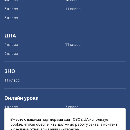
5 класс
11 класс
6 класс
ДПА
4 класс
11 класс
9 класс
ЗНО
11 класс
Онлайн уроки
1 класс
7 класс
2 класс
8 класс
Вместе с нашими партнерами сайт OBOZ.UA использует
cookie, чтобы обеспечить должную работу сайта, а контент
3 класс
9 класс
и реклама отвечали вашим интересам.