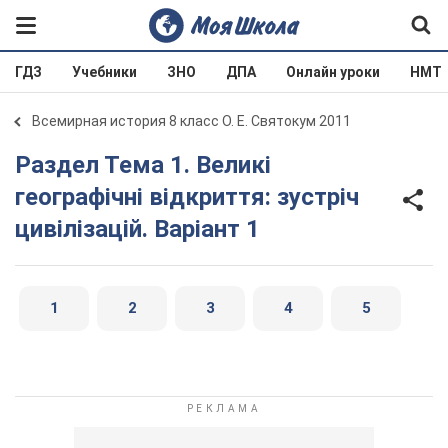
ГДЗ
Учебники
ЗНО
ДПА
Онлайн уроки
НМТ
Всемирная история 8 класс О. Е. Святокум 2011
Раздел Тема 1. Великі
географічні відкриття: зустріч
цивілізацій. Варіант 1
1
2
3
4
5