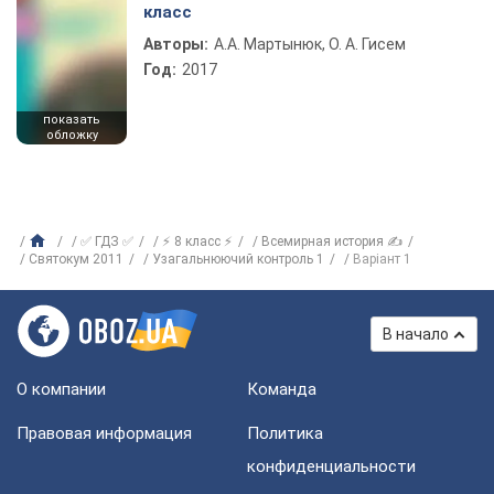
класс
Авторы:
А.А. Мартынюк, О. А. Гисем
Год:
2017
показать
обложку
✅ ГДЗ ✅
⚡ 8 класс ⚡
Всемирная история ✍
Святокум 2011
Узагальнюючий контроль 1
Варіант 1
В начало
О компании
Команда
Правовая информация
Политика
конфиденциальности