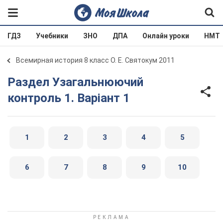
ГДЗ
Учебники
ЗНО
ДПА
Онлайн уроки
НМТ
Всемирная история 8 класс О. Е. Святокум 2011
Раздел Узагальнюючий
контроль 1. Варіант 1
1
2
3
4
5
6
7
8
9
10