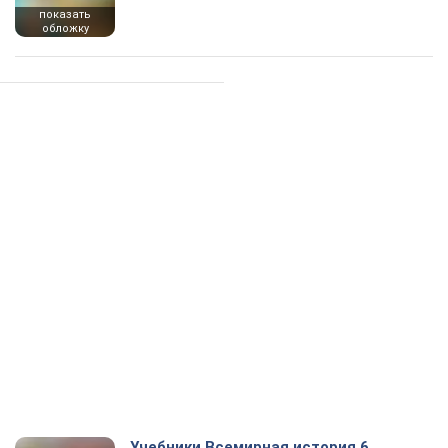
показать
обложку
Учебники Всемирная история 6