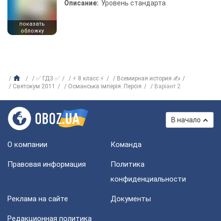
Описание:
Уровень стандарта
показать
обложку
✅ ГДЗ ✅
⚡ 8 класс ⚡
Всемирная история ✍
Святокум 2011
Османська імперія. Персія
Варіант 2
В начало
О компании
Команда
Правовая информация
Политика
конфиденциальности
Реклама на сайте
Документы
Редакционная политика