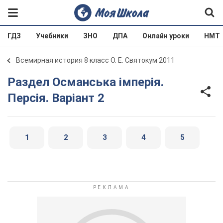
ГДЗ
Учебники
ЗНО
ДПА
Онлайн уроки
НМТ
Всемирная история 8 класс О. Е. Святокум 2011
Раздел Османська імперія.
Персія. Варіант 2
1
2
3
4
5