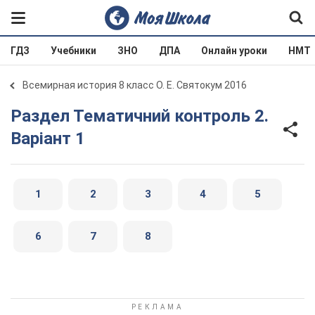
ГДЗ
Учебники
ЗНО
ДПА
Онлайн уроки
НМТ
Всемирная история 8 класс О. Е. Святокум 2016
Раздел Тематичний контроль 2.
Варіант 1
1
2
3
4
5
6
7
8