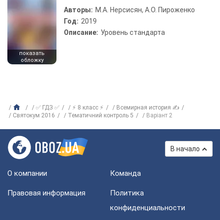
Авторы:
М.А. Нерсисян, А.О. Пироженко
Год:
2019
Описание:
Уровень стандарта
показать
обложку
✅ ГДЗ ✅
⚡ 8 класс ⚡
Всемирная история ✍
Святокум 2016
Тематичний контроль 5
Варіант 2
В начало
О компании
Команда
Правовая информация
Политика
конфиденциальности