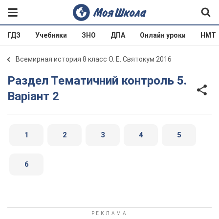
ГДЗ
Учебники
ЗНО
ДПА
Онлайн уроки
НМТ
Всемирная история 8 класс О. Е. Святокум 2016
Раздел Тематичний контроль 5.
Варіант 2
1
2
3
4
5
6