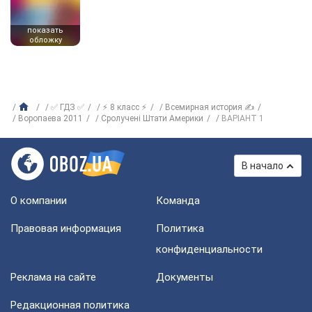
показать
обложку
✅ ГДЗ ✅
⚡ 8 класс ⚡
Всемирная история ✍
Воропаева 2011
Сролучені Штати Америки
ВАРІАНТ 1
В начало
О компании
Команда
Правовая информация
Политика
конфиденциальности
Реклама на сайте
Документы
Редакционная политика