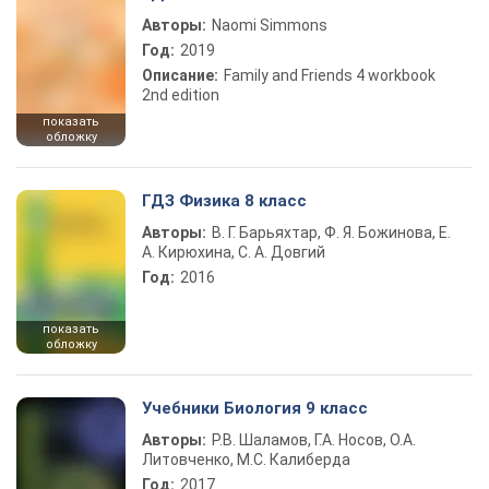
Авторы:
Naomi Simmons
Год:
2019
Описание:
Family and Friends 4 workbook
2nd edition
показать
обложку
ГДЗ Физика 8 класс
Авторы:
В. Г. Барьяхтар, Ф. Я. Божинова, Е.
А. Кирюхина, С. А. Довгий
Год:
2016
показать
обложку
Учебники Биология 9 класс
Авторы:
Р.В. Шаламов, Г.А. Носов, О.А.
Литовченко, М.С. Калиберда
Год:
2017