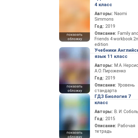
4 класс
Авторы:
Naomi
Simmons
Год:
2019
Описание:
Family an
показать
Friends 4 workbook 2
обложку
edition
Учебники Английс
язык 11 класс
Авторы:
М.А. Нерсис
А.О. Пироженко
Год:
2019
Описание:
Уровень
показать
стандарта
обложку
ГДЗ Биология 7
класс
Авторы:
В. И. Собол
Год:
2015
Описание:
Рабочая
тетрадь
показать
обложку