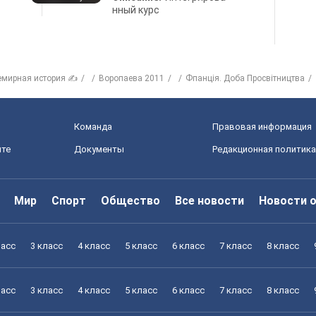
нный курс
емирная история ✍
Воропаева 2011
Фпанція. Доба Просвітництва
Команда
Правовая информация
йте
Документы
Редакционная политика
Мир
Спорт
Общество
Все новости
Новости 
ласс
3 класс
4 класс
5 класс
6 класс
7 класс
8 класс
ласс
3 класс
4 класс
5 класс
6 класс
7 класс
8 класс