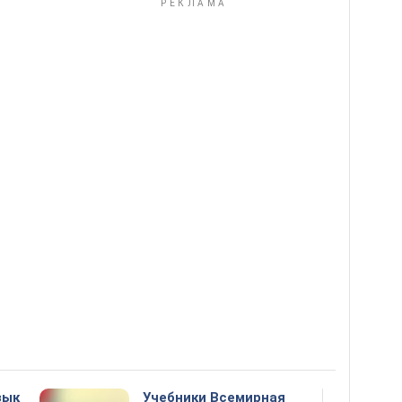
зык
Учебники Всемирная