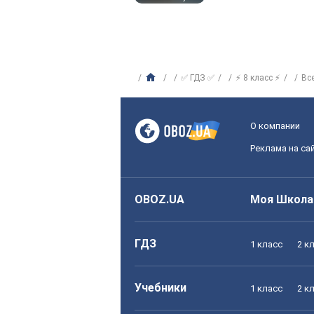
✅ ГДЗ ✅
⚡ 8 класс ⚡
Вс
О компании
Реклама на са
OBOZ.UA
Моя Школа
ГДЗ
1 класс
2 к
Учебники
1 класс
2 к