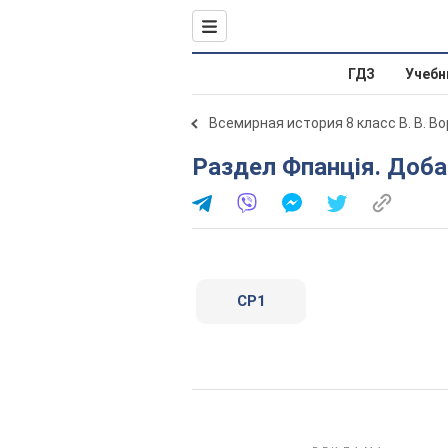
ГДЗ
Учебн
Всемирная история 8 класс В. В. В
Раздел Фпанція. Доб
СР1