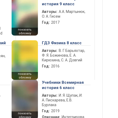
история 9 класс
Авторы:
А.А. Мартынюк,
О. А. Гисем
Год:
2017
d
показать
nd
обложку
кий
ГДЗ Физика 8 класс
Авторы:
В. Г. Барьяхтар,
Ф. Я. Божинова, Е. А.
ян,
Кирюхина, С. А. Довгий
Год:
2016
показать
обложку
Учебники Всемирная
история 6 класс
ь
Авторы:
И. Я. Щупак, И.
А. Пискарева, Е.В.
Бурлака
Год:
2019
показать
Описание:
Интегрирова
обложку