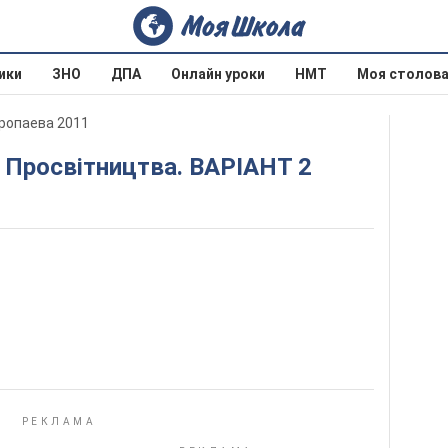
ики
ЗНО
ДПА
Онлайн уроки
НМТ
Моя столов
оропаева 2011
а Просвітництва. ВАРІАНТ 2