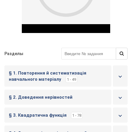
у
Разделы
Play Video
§ 1. Повторення й систематизація
навчального матеріалу
1 - 49
§ 2. Доведення нерівностей
§ 3. Квадратична функція
1 - 78