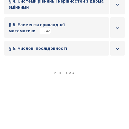
§ 4. Системи рівнянь і нерівностей з двома
змінними
§ 5. Елементи прикладної
математики
1 - 42
§ 6. Числові послідовності