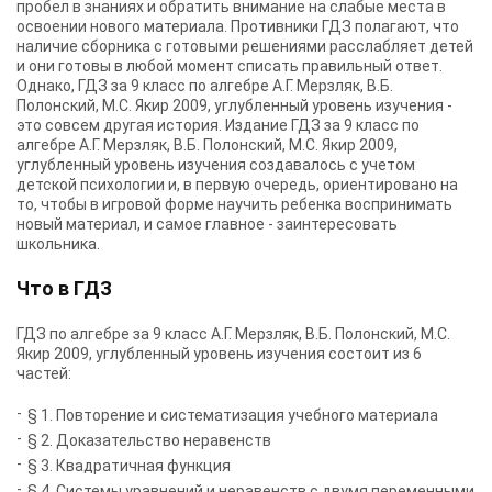
пробел в знаниях и обратить внимание на слабые места в
освоении нового материала. Противники ГДЗ полагают, что
наличие сборника с готовыми решениями расслабляет детей
и они готовы в любой момент списать правильный ответ.
Однако, ГДЗ за 9 класс по алгебре А.Г. Мерзляк, В.Б.
Полонский, М.С. Якир 2009, углубленный уровень изучения -
это совсем другая история. Издание ГДЗ за 9 класс по
алгебре А.Г. Мерзляк, В.Б. Полонский, М.С. Якир 2009,
углубленный уровень изучения создавалось с учетом
детской психологии и, в первую очередь, ориентировано на
то, чтобы в игровой форме научить ребенка воспринимать
новый материал, и самое главное - заинтересовать
школьника.
Что в ГДЗ
ГДЗ по алгебре за 9 класс А.Г. Мерзляк, В.Б. Полонский, М.С.
Якир 2009, углубленный уровень изучения состоит из 6
частей:
§ 1. Повторение и систематизация учебного материала
§ 2. Доказательство неравенств
§ 3. Квадратичная функция
§ 4. Системы уравнений и неравенств с двумя переменными