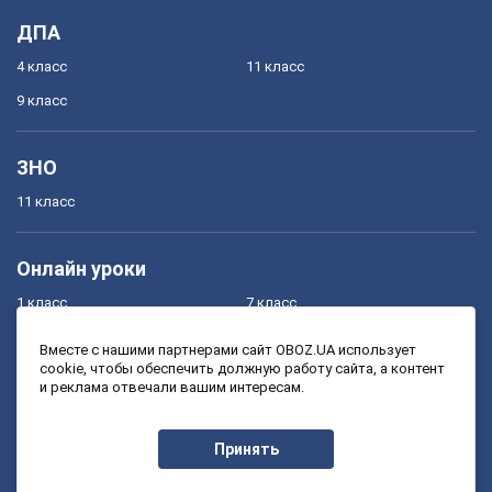
ДПА
4 класс
11 класс
9 класс
ЗНО
11 класс
Онлайн уроки
1 класс
7 класс
2 класс
8 класс
Вместе с нашими партнерами сайт OBOZ.UA использует
cookie, чтобы обеспечить должную работу сайта, а контент
3 класс
9 класс
и реклама отвечали вашим интересам.
4 класс
10 класс
5 класс
11 класс
Принять
6 класс