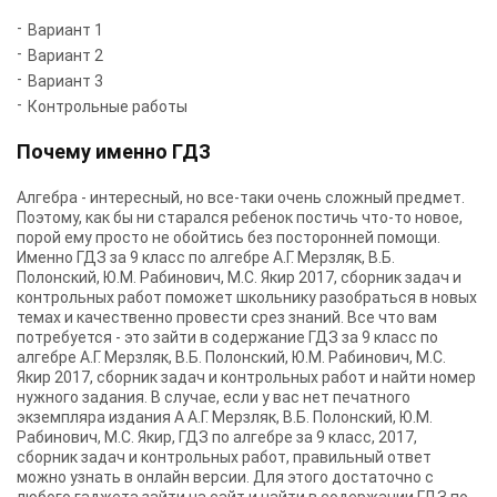
Вариант 1
Вариант 2
Вариант 3
Контрольные работы
Почему именно ГДЗ
Алгебра - интересный, но все-таки очень сложный предмет.
Поэтому, как бы ни старался ребенок постичь что-то новое,
порой ему просто не обойтись без посторонней помощи.
Именно ГДЗ за 9 класс по алгебре А.Г. Мерзляк, В.Б.
Полонский, Ю.М. Рабинович, М.С. Якир 2017, сборник задач и
контрольных работ поможет школьнику разобраться в новых
темах и качественно провести срез знаний. Все что вам
потребуется - это зайти в содержание ГДЗ за 9 класс по
алгебре А.Г. Мерзляк, В.Б. Полонский, Ю.М. Рабинович, М.С.
Якир 2017, сборник задач и контрольных работ и найти номер
нужного задания. В случае, если у вас нет печатного
экземпляра издания А А.Г. Мерзляк, В.Б. Полонский, Ю.М.
Рабинович, М.С. Якир, ГДЗ по алгебре за 9 класс, 2017,
сборник задач и контрольных работ, правильный ответ
можно узнать в онлайн версии. Для этого достаточно с