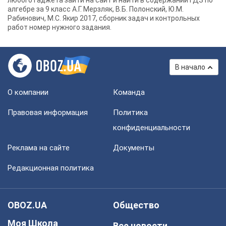
любого гаджета зайти на сайт и найти в содержании ГДЗ по
алгебре за 9 класс А.Г. Мерзляк, В.Б. Полонский, Ю.М.
Рабинович, М.С. Якир 2017, сборник задач и контрольных
работ номер нужного задания.
В начало
О компании
Команда
Правовая информация
Политика
конфиденциальности
Реклама на сайте
Документы
Редакционная политика
OBOZ.UA
Общество
Моя Школа
Все новости