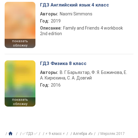
ГДЗ Английский язык 4 класс
Авторы:
Naomi Simmons
Год:
2019
Описание:
Family and Friends 4 workbook
2nd edition
показать
обложку
ГДЗ Физика 8 класс
Авторы:
В. Г. Барьяхтар, Ф. Я. Божинова, Е.
А. Кирюхина, С. А. Довгий
Год:
2016
показать
обложку
✅ ГДЗ ✅
⚡ 9 класс ⚡
Алгебра ✍
Мерзляк 2017