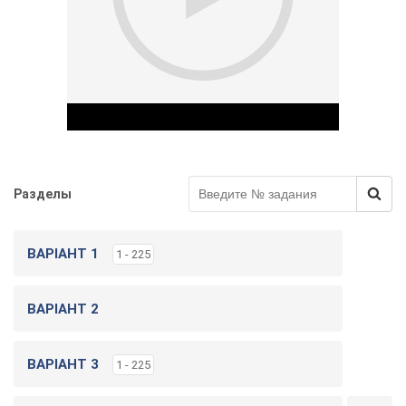
и
г
у
Разделы
Play Video
ВАРІАНТ 1
1 - 225
ВАРІАНТ 2
ВАРІАНТ 3
1 - 225