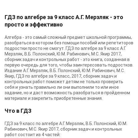
ГДЗ по алгебре за 9 класс А.Г. Мерзляк - это
просто и эффективно
Алгебра - это самый сложный предмет школьной программы,
разобраться в котором без помощи пособий или репетиторов
подростки просто не смогут. ГДЗ по алгебре за 9 класс А.Г.
Мерзляк, В.Б. Полонский, Ю.М. Рабинович, М.С. Якир 2017,
сборник задач и контрольных работ - это книга, созданная в
первую очередь для того, чтобы заинтересовать подростков.
Издание А.Г. Мерзляк, В.Б. Полонский, Ю.М. Рабинович, М.С.
Якир, ГДЗ по алгебре за 9 класс, 2017, сборник задач и
контрольных работ поможет детям не только проверить
себя и узнать правильно ли они выполнили то или иное
задание, но и даст возможность разобраться в пройденном
материале и закрепить приобретенные знания.
Что в ГДЗ
ГДЗ за 9 класс по алгебре А.Г. Мерзляк, В.Б. Полонский, Ю.М.
Рабинович, М.С. Якир 2017, сборник задач и контрольных
работ состоит из 4 частей: