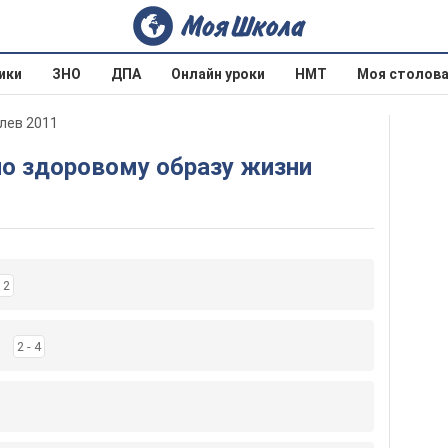
ики
ЗНО
ДПА
Онлайн уроки
НМТ
Моя столов
влев 2011
 по здоровому образу жизни
- 2
2 - 4