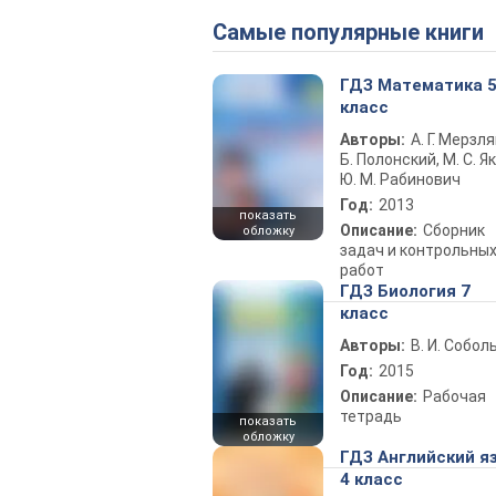
Самые популярные книги
ГДЗ Математика 
класс
Авторы:
А. Г. Мерзля
Б. Полонский, М. С. Як
Ю. М. Рабинович
Год:
2013
показать
Описание:
Сборник
обложку
задач и контрольны
работ
ГДЗ Биология 7
класс
Авторы:
В. И. Собол
Год:
2015
Описание:
Рабочая
тетрадь
показать
обложку
ГДЗ Английский я
4 класс