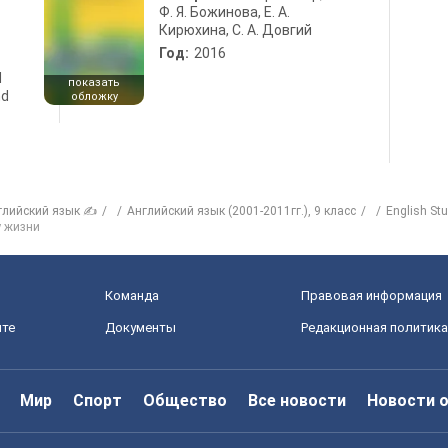
Ф. Я. Божинова, Е. А.
Кирюхина, С. А. Довгий
Год:
2016
d
показать
nd
обложку
глийский язык ✍
Английский язык (2001-2011гг.), 9 класс
English St
у жизни
Команда
Правовая информация
йте
Документы
Редакционная политика
Мир
Спорт
Общество
Все новости
Новости 