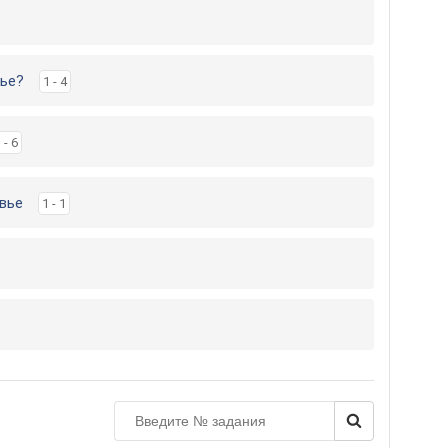
вье?
1 - 4
 - 6
вье
1 - 1