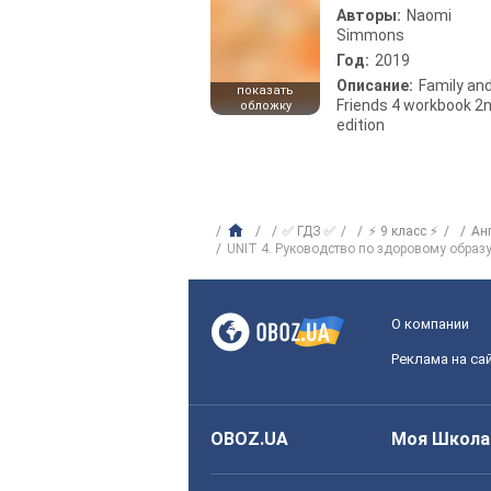
Авторы:
Naomi
Simmons
Год:
2019
Описание:
Family an
показать
Friends 4 workbook 2
обложку
edition
✅ ГДЗ ✅
⚡ 9 класс ⚡
Ан
UNIT 4. Руководство по здоровому образ
О компании
Реклама на са
OBOZ.UA
Моя Школа