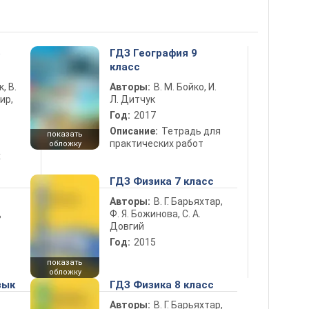
5
ГДЗ География 9
класс
к, В.
Авторы:
В. М. Бойко, И.
ир,
Л. Дитчук
Год:
2017
Описание:
Тетрадь для
показать
практических работ
обложку
х
ГДЗ Физика 7 класс
Авторы:
В. Г. Барьяхтар,
Ф. Я. Божинова, С. А.
ь
Довгий
Год:
2015
показать
обложку
зык
ГДЗ Физика 8 класс
Авторы:
В. Г. Барьяхтар,