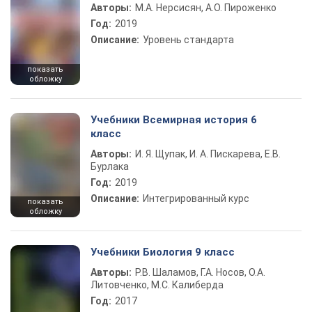
Авторы:
М.А. Нерсисян, А.О. Пироженко
Год:
2019
Описание:
Уровень стандарта
показать
обложку
Учебники Всемирная история 6
класс
Авторы:
И. Я. Щупак, И. А. Пискарева, Е.В.
Бурлака
Год:
2019
Описание:
Интегрированный курс
показать
обложку
Учебники Биология 9 класс
Авторы:
Р.В. Шаламов, Г.А. Носов, О.А.
Литовченко, М.С. Калиберда
Год:
2017