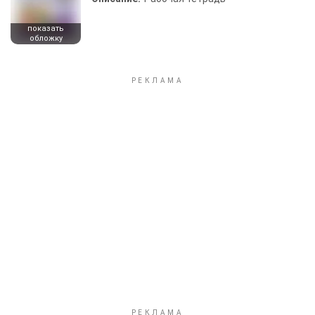
показать
обложку