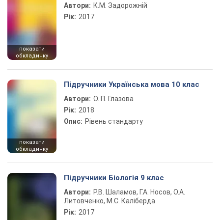
Автори:
К.М. Задорожній
Рік:
2017
показати
обкладинку
Підручники Українська мова 10 клас
Автори:
О. П. Глазова
Рік:
2018
Опис:
Рівень стандарту
показати
обкладинку
Підручники Біологія 9 клас
Автори:
Р.В. Шаламов, Г.А. Носов, О.А.
Литовченко, М.С. Каліберда
Рік:
2017