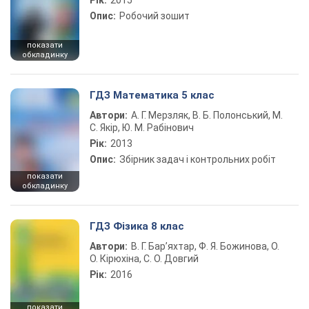
Рік:
2015
Опис:
Робочий зошит
показати
обкладинку
ГДЗ Математика 5 клас
Автори:
А. Г. Мерзляк, В. Б. Полонський, М.
С. Якір, Ю. М. Рабінович
Рік:
2013
Опис:
Збірник задач і контрольних робіт
показати
обкладинку
ГДЗ Фізика 8 клас
Автори:
В. Г. Бар’яхтар, Ф. Я. Божинова, О.
О. Кірюхіна, С. О. Довгий
Рік:
2016
показати