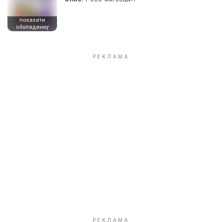
показати
обкладинку