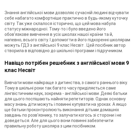
Знання англійської мови дозволяє сучасній людині відчувати
себе набагато комфортніше практично в будь-якому куточку
світу. Так уже склалося історично, що цей мова набула
статусу міжнародної. Тому-то і було введено його
обов'язкове вивчення в усіх школах нашої країни та й,
напевно, всього світу. І допомогти в його підкоренні школярам
можуть
ГДЗ з англійської 9 клас Несвіт
. Цей посібник автор
створила в відповідно до шкільної програми і підручником.
Навіщо потрібен решебник з англійської мови 9
клас Несвіт
Вивчати мови найкраще з дитинства, з самого раннього віку.
Тому в шкільні роки так багато часу приділяється саме
лінгвістичним наук, зокрема - англійської мови. Деякі батьки
для цього поспішають найняти репетиторів. Однак основну
масу знань діти можуть і повинні купувати на уроках. А якщо
ще батьки проконтролюють виконання дітьми домашніх
завдань по розв'язнику, то залучати когось зі сторони і не
доведеться. Але для цього вони повинні забезпечити
правильну роботу школяра з цим посібником.