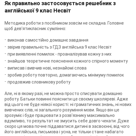
Як правильно застосовується решебник з
англійської 9 клас Несвіт
Методика роботи з посібником зовсім не складна. Головне
щоб дев'ятикласник сумлінно:
виконав самостійно домашнє завдання
звірив правильність з
ГДЗ англійська 9 клас Несвіт
при виявленні помилок - проаналізував кожну з них
знайшов теоретичне пояснення кожного спірного моменту
виписав і вивчив нові, незнайомі слова
зробив роботу повторно, домагаючись мінімуму помилок
продовжив словникову роботу
Але, ні в якому разі, не можна просто списувати домашню
роботу. Батьки повинні пояснити це своєму школяреві. Адже
від цього не буде ніякої користі: ні граматичних знань, ні нових
вивчених слів, ні загального розуміння мови. Якщо він це
зрозуміє і буде працювати з розв'язнику максимально
вдумливо, то результат не змусить себе довго чекати. Дуже
скоро ця мова почне піддаватися дитині в засвоєнні, від чого
його англійська, письмова і усна, не тільки стане набагато