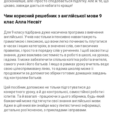
досконаліше, але і просто сподобається підлітку. Але ж те, що
цікаво, завжди дається набагато краще!
Чим корисний решебник з англійської мови 9
клас Алла Несвіт
Для 9 класу підібрана дуже насичена програма з вивчення
англійської. Учнів настільки інтенсивно навантажують
граматикою і лексикою, що вони легко починають плутатися
в часах і інших категоріях, в значенні слів, синтаксичних
правилах, і просто в порядку слів у реченнях. І щоб засвоїти ці
знання, дуже важлива системність в роботі в школі, на уроках,
і вдома. Її може забезпечити спільна копітка робота вчителя,
самого учня і його батьків. І якщо в рамках уроку вчитель веде
свою цілеспрямовану лінію, то вдома школяр може її
продовжити за допомогою збірки готових домашніх завдань
під контролем батьків.
Цей посібник допоможе не тільки підготуватися до
конкретного уроку, а й до контрольної, самостійної роботи і
іспитів. Та й взагалі - працюючи з цього збірника, будь-який
бажаючий може підтягнути свої знання англійської мови.
Адже в цій книзі він знайде масу лінгвістичної інформації,
детально роз'ясненою, з прикладами і вправами.