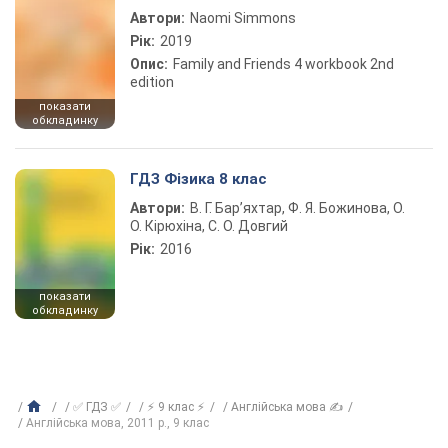
Автори:
Naomi Simmons
Рік:
2019
Опис:
Family and Friends 4 workbook 2nd
edition
показати
обкладинку
ГДЗ Фізика 8 клас
Автори:
В. Г. Бар’яхтар, Ф. Я. Божинова, О.
О. Кірюхіна, С. О. Довгий
Рік:
2016
показати
обкладинку
✅ ГДЗ ✅
⚡ 9 клас ⚡
Англійська мова ✍
Англійська мова, 2011 р., 9 клас