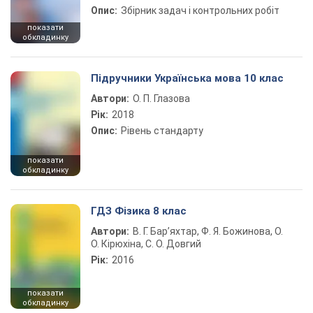
Опис:
Збірник задач і контрольних робіт
показати
обкладинку
Підручники Українська мова 10 клас
Автори:
О. П. Глазова
Рік:
2018
Опис:
Рівень стандарту
показати
обкладинку
ГДЗ Фізика 8 клас
Автори:
В. Г. Бар’яхтар, Ф. Я. Божинова, О.
О. Кірюхіна, С. О. Довгий
Рік:
2016
показати
обкладинку