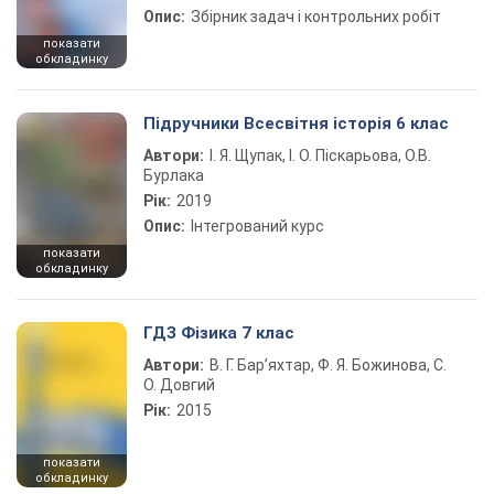
Опис:
Збірник задач і контрольних робіт
показати
обкладинку
Підручники Всесвітня історія 6 клас
Автори:
І. Я. Щупак, І. О. Піскарьова, О.В.
Бурлака
Рік:
2019
Опис:
Інтегрований курс
показати
обкладинку
ГДЗ Фізика 7 клас
Автори:
В. Г. Бар’яхтар, Ф. Я. Божинова, С.
О. Довгий
Рік:
2015
показати
обкладинку