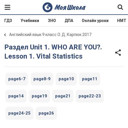
ГДЗ
Учебники
ЗНО
ДПА
Онлайн уроки
НМТ
Английский язык 9 класс О. Д. Карпюк 2017
Раздел Unit 1. WHO ARE YOU?.
Lesson 1. Vital Statistics
page6-7
page8-9
page10
page11
page14
page19
page21
page22-23
page24-25
page26