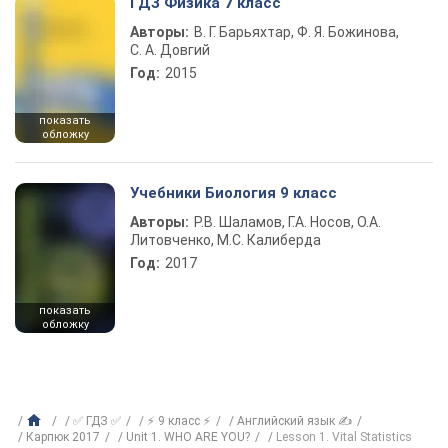
ГДЗ Физика 7 класс
Авторы:
В. Г. Барьяхтар, Ф. Я. Божинова,
С. А. Довгий
Год:
2015
показать
обложку
Учебники Биология 9 класс
Авторы:
Р.В. Шаламов, Г.А. Носов, О.А.
Литовченко, М.С. Калиберда
Год:
2017
показать
обложку
✅ ГДЗ ✅
⚡ 9 класс ⚡
Английский язык ✍
Карпюк 2017
Unit 1. WHO ARE YOU?
Lesson 1. Vital Statistics