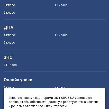
5 класс
11 класс
6 класс
ДПА
4 класс
11 класс
9 класс
ЗНО
11 класс
Онлайн уроки
1 класс
7 класс
2 класс
8 класс
Вместе с нашими партнерами сайт OBOZ.UA использует
cookie, чтобы обеспечить должную работу сайта, а контент
3 класс
9 класс
и реклама отвечали вашим интересам.