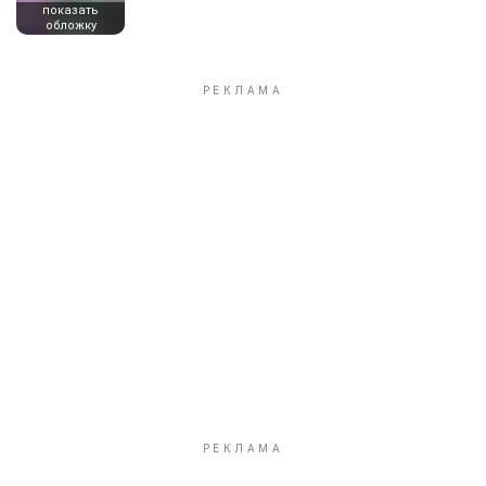
показать
обложку