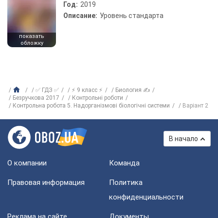
Год:
2019
Описание:
Уровень стандарта
показать
обложку
✅ ГДЗ ✅
⚡ 9 класс ⚡
Биология ✍
Безручкова 2017
Контрольні роботи
Контрольна робота 5. Надорганізмові біологічні системи
Варіант 2
В начало
О компании
Команда
Правовая информация
Политика
конфиденциальности
Реклама на сайте
Документы