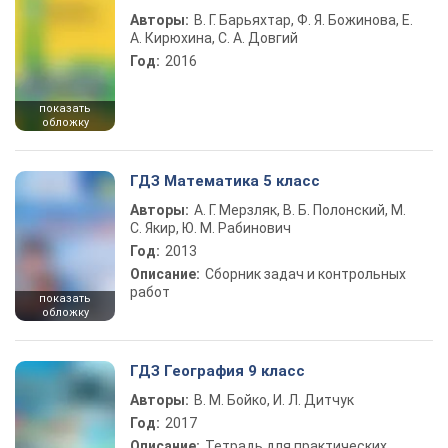
Авторы:
В. Г. Барьяхтар, Ф. Я. Божинова, Е.
А. Кирюхина, С. А. Довгий
Год:
2016
показать
обложку
ГДЗ Математика 5 класс
Авторы:
А. Г. Мерзляк, В. Б. Полонский, М.
С. Якир, Ю. М. Рабинович
Год:
2013
Описание:
Сборник задач и контрольных
работ
показать
обложку
ГДЗ География 9 класс
Авторы:
В. М. Бойко, И. Л. Дитчук
Год:
2017
Описание:
Тетрадь для практических