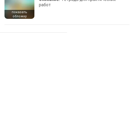
работ
показать
обложку