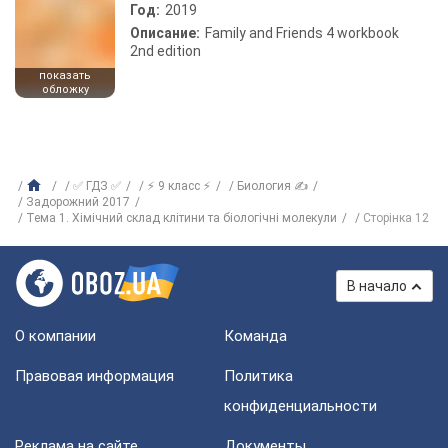
Год:
2019
Описание:
Family and Friends 4 workbook
2nd edition
показать
обложку
✅ ГДЗ ✅
⚡ 9 класс ⚡
Биология ✍
Задорожний 2017
Тема 1. Хімічний склад клітини та біологічні молекули
Сторінка 12
В начало
О компании
Команда
Правовая информация
Политика
конфиденциальности
Реклама на сайте
Документы