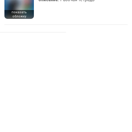
показать
обложку