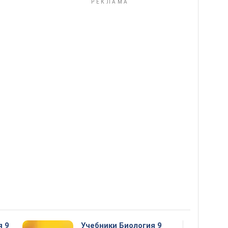
я 9
Учебники Биология 9