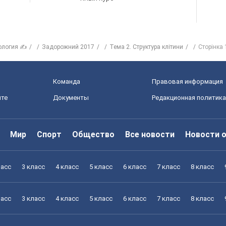
ология ✍
Задорожний 2017
Тема 2. Структура клітини
Сторінка 
Команда
Правовая информация
йте
Документы
Редакционная политика
Мир
Спорт
Общество
Все новости
Новости 
ласс
3 класс
4 класс
5 класс
6 класс
7 класс
8 класс
ласс
3 класс
4 класс
5 класс
6 класс
7 класс
8 класс