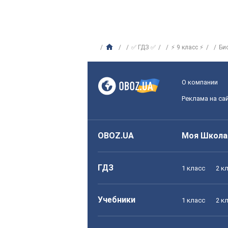
✅ ГДЗ ✅
⚡ 9 класс ⚡
Би
О компании
Реклама на са
OBOZ.UA
Моя Школа
ГДЗ
1 класс
2 к
Учебники
1 класс
2 к