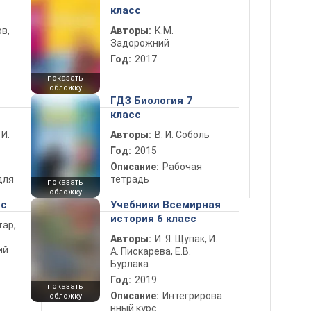
класс
в,
Авторы:
К.М.
Задорожний
Год:
2017
показать
обложку
ГДЗ Биология 7
класс
 И.
Авторы:
В. И. Соболь
Год:
2015
Описание:
Рабочая
для
тетрадь
показать
обложку
сс
Учебники Всемирная
история 6 класс
тар,
Авторы:
И. Я. Щупак, И.
ий
А. Пискарева, Е.В.
Бурлака
Год:
2019
показать
Описание:
Интегрирова
обложку
нный курс