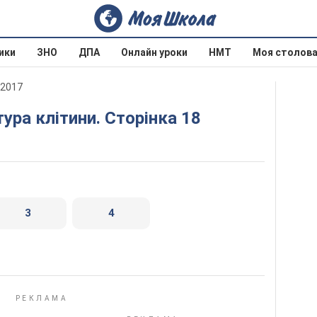
ики
ЗНО
ДПА
Онлайн уроки
НМТ
Моя столов
 2017
тура клітини. Сторінка 18
3
4