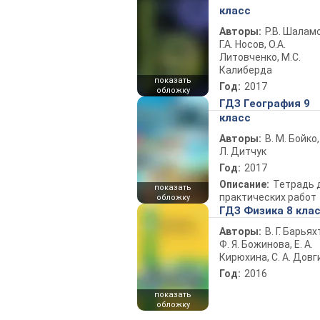
класс
Авторы:
Р.В. Шаламо
Г.А. Носов, О.А.
Литовченко, М.С.
Калиберда
показать
Год:
2017
обложку
ГДЗ География 9
класс
Авторы:
В. М. Бойко,
Л. Дитчук
Год:
2017
Описание:
Тетрадь 
показать
практических работ
обложку
ГДЗ Физика 8 кла
Авторы:
В. Г. Барьях
Ф. Я. Божинова, Е. А.
Кирюхина, С. А. Довг
Год:
2016
показать
обложку