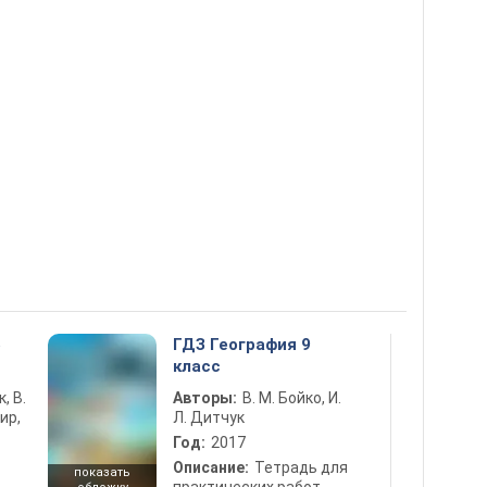
5
ГДЗ География 9
класс
к, В.
Авторы:
В. М. Бойко, И.
ир,
Л. Дитчук
Год:
2017
Описание:
Тетрадь для
показать