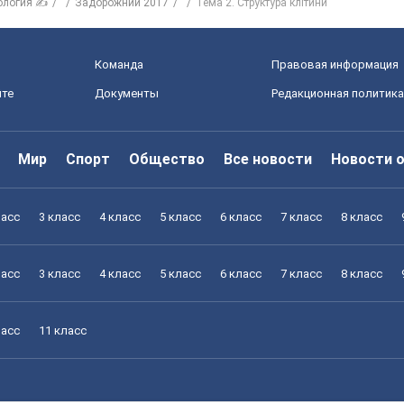
ология ✍
Задорожний 2017
Тема 2. Структура клітини
Команда
Правовая информация
йте
Документы
Редакционная политика
Мир
Спорт
Общество
Все новости
Новости 
ласс
3 класс
4 класс
5 класс
6 класс
7 класс
8 класс
ласс
3 класс
4 класс
5 класс
6 класс
7 класс
8 класс
ласс
11 класс