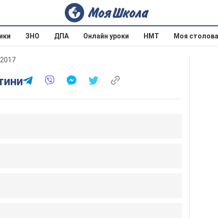
ики
ЗНО
ДПА
Онлайн уроки
НМТ
Моя столов
 2017
ітини