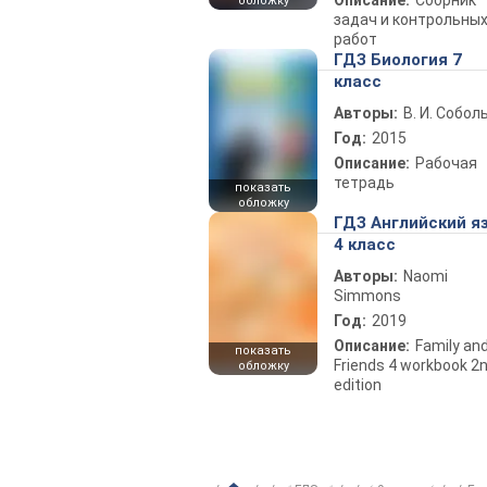
Описание:
Сборник
обложку
задач и контрольны
работ
ГДЗ Биология 7
класс
Авторы:
В. И. Собол
Год:
2015
Описание:
Рабочая
тетрадь
показать
обложку
ГДЗ Английский я
4 класс
Авторы:
Naomi
Simmons
Год:
2019
Описание:
Family an
показать
Friends 4 workbook 2
обложку
edition