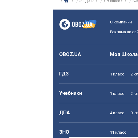
✅ ГДЗ ✅
⚡ 9 класс ⚡
Би
О компании
Реклама на са
OBOZ.UA
Моя Школа
ГДЗ
1 класс
2 к
Учебники
1 класс
2 к
ДПА
4 класс
9 к
ЗНО
11 класс