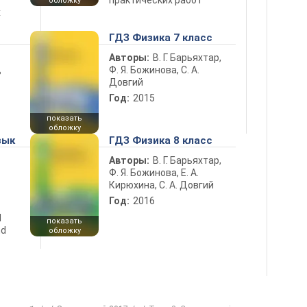
практических работ
обложку
х
ГДЗ Физика 7 класс
Авторы:
В. Г. Барьяхтар,
Ф. Я. Божинова, С. А.
ь
Довгий
Год:
2015
показать
обложку
зык
ГДЗ Физика 8 класс
Авторы:
В. Г. Барьяхтар,
Ф. Я. Божинова, Е. А.
Кирюхина, С. А. Довгий
Год:
2016
d
показать
nd
обложку