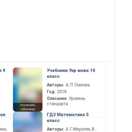
я 9
Учебники Укр мова 10
класс
Авторы:
А. П. Глазова
Год:
2018
Описание:
Уровень
стандарта
показать
обложку
ная
ГДЗ Математика 5
класс
нюк,
Авторы:
А. Г. Мерзляк, В.