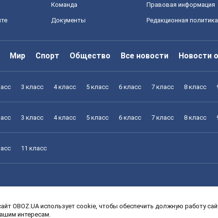
Команда
Правовая информация
йте
Документы
Редакционная политика
Мир
Спорт
Общество
Все новости
Новости 
ласс
3 класс
4 класс
5 класс
6 класс
7 класс
8 класс
ласс
3 класс
4 класс
5 класс
6 класс
7 класс
8 класс
ласс
11 класс
айт OBOZ.UA использует cookie, чтобы обеспечить должную работу сайт
ласс
3 класс
4 класс
5 класс
6 класс
7 класс
8 класс
вашим интересам.