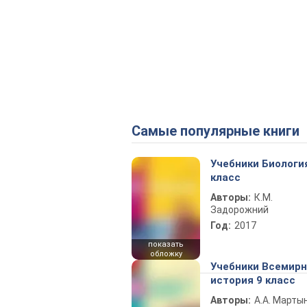
Самые популярные книги
Учебники Биологи
класс
Авторы:
К.М.
Задорожний
Год:
2017
показать
обложку
Учебники Всемир
история 9 класс
Авторы:
А.А. Марты