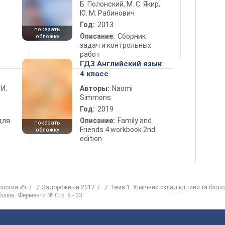
Б. Полонский, М. С. Якир,
Ю. М. Рабинович
Год:
2013
показать
Описание:
Сборник
обложку
задач и контрольных
работ
ГДЗ Английский язык
4 класс
 И.
Авторы:
Naomi
Simmons
Год:
2019
для
Описание:
Family and
показать
Friends 4 workbook 2nd
обложку
edition
ология ✍
Задорожный 2017
Тема 1. Хімічний склад клітини та біоло
білків. Ферменти № Стр. 8 - 23