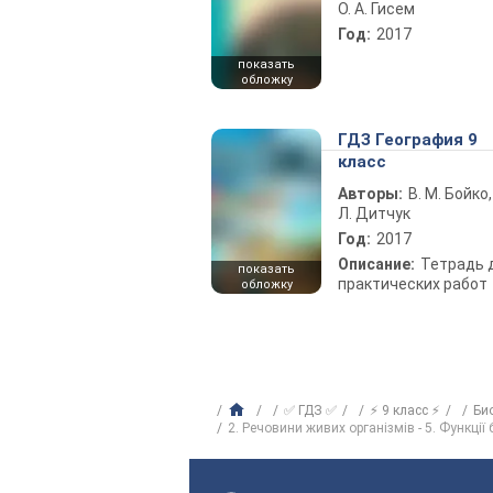
О. А. Гисем
Год:
2017
показать
обложку
ГДЗ География 9
класс
Авторы:
В. М. Бойко,
Л. Дитчук
Год:
2017
Описание:
Тетрадь 
показать
практических работ
обложку
✅ ГДЗ ✅
⚡ 9 класс ⚡
Би
2. Речовини живих організмів - 5. Функції 