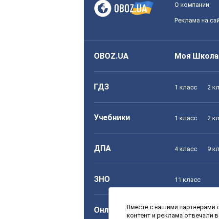
О компании
Реклама на са
OBOZ.UA
Моя Школа
ГДЗ
1 класс
2 к
Учебники
1 класс
2 к
ДПА
4 класс
9 к
ЗНО
11 класс
Вместе с нашими партнерами с
Онлайн уроки
1 класс
2 к
контент и реклама отвечали 