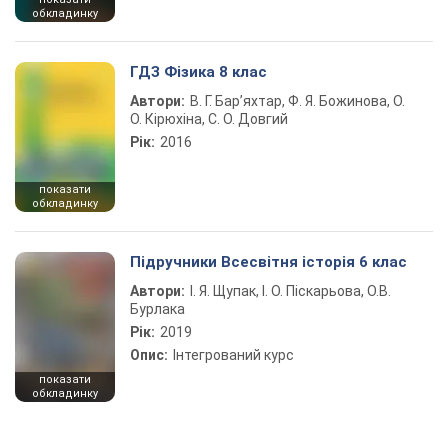
обкладинку
ГДЗ Фізика 8 клас
Автори:
В. Г. Бар’яхтар, Ф. Я. Божинова, О.
О. Кірюхіна, С. О. Довгий
Рік:
2016
показати
обкладинку
Підручники Всесвітня історія 6 клас
Автори:
І. Я. Щупак, І. О. Піскарьова, О.В.
Бурлака
Рік:
2019
Опис:
Інтегрований курс
показати
обкладинку