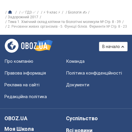
✅ ГДЗ ✅
⚡ 9 клас ⚡
Біологія ✍
Задорожний 2017
Тема 1. Хімічний склад клітини та біологічні молекули № Стр. 8 - 39
2. Речовини живих організмів - 5. Функції білків. Ферменти № Стр. 8 - 23
В начало
Про компанію
Команда
Правова інформація
Політика конфіденційності
Реклама на сайті
Документи
Редакційна політика
OBOZ.UA
Суспільство
Моя Школа
Всі новини