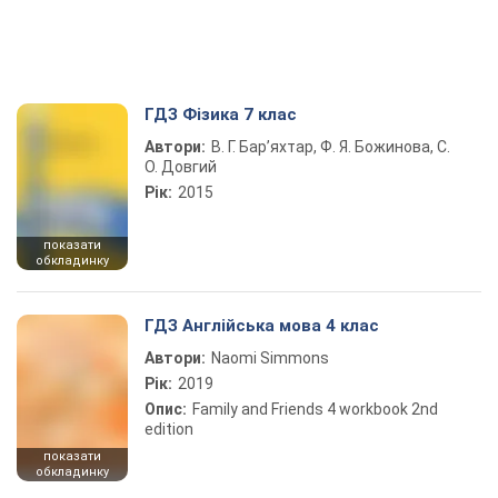
ГДЗ Фізика 7 клас
Автори:
В. Г. Бар’яхтар, Ф. Я. Божинова, С.
О. Довгий
Рік:
2015
показати
обкладинку
ГДЗ Англійська мова 4 клас
Автори:
Naomi Simmons
Рік:
2019
Опис:
Family and Friends 4 workbook 2nd
edition
показати
обкладинку