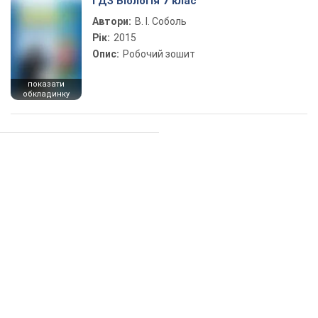
ГДЗ Біологія 7 клас
Автори:
В. І. Соболь
Рік:
2015
Опис:
Робочий зошит
показати
обкладинку