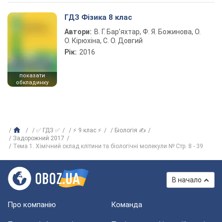
ГДЗ Фізика 8 клас
Автори:
В. Г. Бар’яхтар, Ф. Я. Божинова, О.
О. Кірюхіна, С. О. Довгий
Рік:
2016
показати
обкладинку
✅ ГДЗ ✅
⚡ 9 клас ⚡
Біологія ✍
Задорожний 2017
Тема 1. Хімічний склад клітини та біологічні молекули № Стр. 8 - 39
В начало
Про компанію
Команда