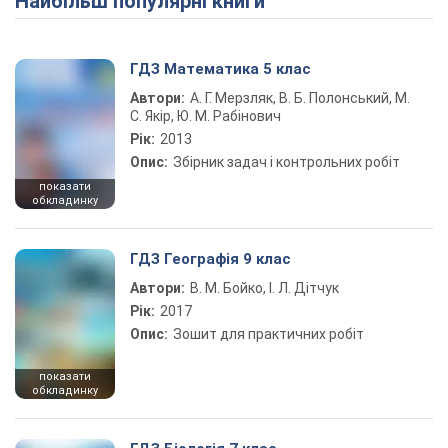
Найбільш популярні книги
ГДЗ Математика 5 клас
Автори:
А. Г. Мерзляк, В. Б. Полонський, М.
С. Якір, Ю. М. Рабінович
Рік:
2013
Опис:
Збірник задач і контрольних робіт
показати
обкладинку
ГДЗ Географія 9 клас
Автори:
В. М. Бойко, І. Л. Дітчук
Рік:
2017
Опис:
Зошит для практичних робіт
показати
обкладинку