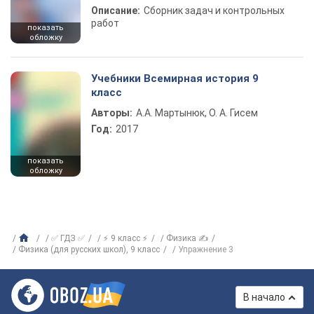
Описание:
Сборник задач и контрольных
работ
показать
обложку
Учебники Всемирная история 9
класс
Авторы:
А.А. Мартынюк, О. А. Гисем
Год:
2017
показать
обложку
✅ ГДЗ ✅
⚡ 9 класс ⚡
Физика ✍
Физика (для русских школ), 9 класс
Упражнение 3
В начало