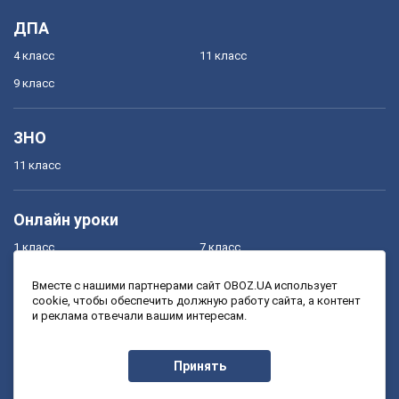
ДПА
4 класс
11 класс
9 класс
ЗНО
11 класс
Онлайн уроки
1 класс
7 класс
2 класс
8 класс
Вместе с нашими партнерами сайт OBOZ.UA использует
cookie, чтобы обеспечить должную работу сайта, а контент
3 класс
9 класс
и реклама отвечали вашим интересам.
4 класс
10 класс
5 класс
11 класс
Принять
6 класс