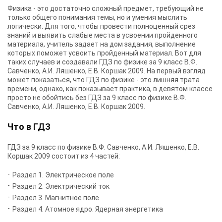
Физика - это достаточно сложный предмет, требующий не
только общего понимания темы, но и умения мыслить
логически. Для того, чтобы провести полноценный срез
знаний и выявить слабые места в усвоении пройденного
материала, учитель задает на дом задания, выполнение
которых поможет усвоить пройденный материал. Вот для
таких случаев и создавали ГДЗ по физике за 9 класс В.Ф.
Савченко, А.И. Ляшенко, Е.В. Коршак 2009. На первый взгляд
может показаться, что ГДЗ по физике - это лишняя трата
времени, однако, как показывает практика, в девятом классе
просто не обойтись без ГДЗ за 9 класс по физике В.Ф.
Савченко, А.И. Ляшенко, Е.В. Коршак 2009.
Что в ГДЗ
ГДЗ за 9 класс по физике В.Ф. Савченко, А.И. Ляшенко, Е.В.
Коршак 2009 состоит из 4 частей:
Раздел 1. Электрическое поле
Раздел 2. Электрический ток
Раздел 3. Магнитное поле
Раздел 4. Атомное ядро. Ядерная энергетика