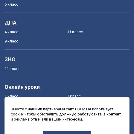
6 класс
ДПА
4 класс
11 класс
9 класс
ЗНО
11 класс
Онлайн уроки
1 класс
7 класс
2 класс
8 класс
Вместе с нашими партнерами сайт OBOZ.UA использует
cookie, чтобы обеспечить должную работу сайта, а контент
3 класс
9 класс
и реклама отвечали вашим интересам.
4 класс
10 класс
5 класс
11 класс