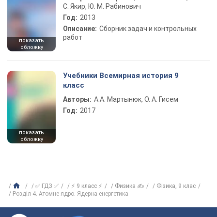
С. Якир, Ю. М. Рабинович
Год:
2013
Описание:
Сборник задач и контрольных
работ
показать
обложку
Учебники Всемирная история 9
класс
Авторы:
А.А. Мартынюк, О. А. Гисем
Год:
2017
показать
обложку
✅ ГДЗ ✅
⚡ 9 класс ⚡
Физика ✍
Фізика, 9 клас
Розділ 4. Атомне ядро. Ядерна енергетика